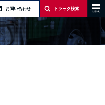
toggl
お問い
合わせ
トラック
検索
navig
MENU