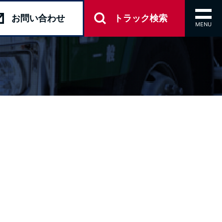
toggl
お問い
合わせ
トラック
検索
navig
MENU