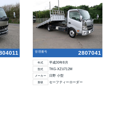
804011
2807041
管理番号
平成30年8月
年式
TKG-XZU712M
型式
日野 小型
メーカー
セーフティーローダー
形状