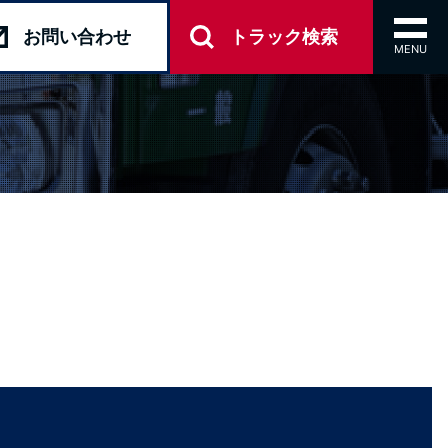
toggl
お問い
合わせ
トラック
検索
navig
MENU