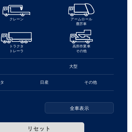
クレーン
アームロール
塵芥車
トラクタ
高所作業車
トレーラ
その他
大型
ヨタ
日産
その他
全車表示