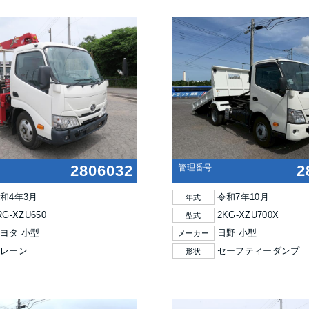
2806032
2
管理番号
和4年3月
令和7年10月
年式
RG-XZU650
2KG-XZU700X
型式
ヨタ 小型
日野 小型
メーカー
クレーン
セーフティーダンプ
形状