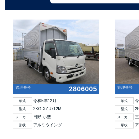
2806005
管理番号
管理番号
令和5年12月
令
年式
年式
2KG-XZU712M
2
型式
型式
日野 小型
三
メーカー
メーカー
アルミウイング
ア
形状
形状