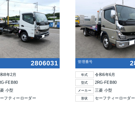
2806031
2
管理番号
和8年2月
令和6年6月
年式
RG-FEB80
2RG-FEB80
型式
菱 小型
三菱 小型
メーカー
セーフティーローダー
セーフティーローダー
形状