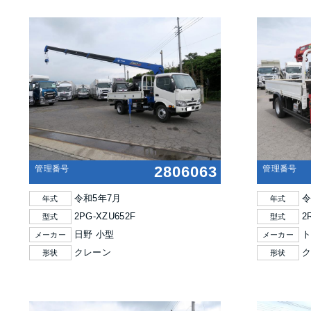
2806063
管理番号
管理番号
令和5年7月
令
年式
年式
2PG-XZU652F
2
型式
型式
日野 小型
ト
メーカー
メーカー
クレーン
形状
形状