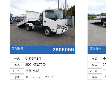
2806066
管理番号
管理番号
令和6年2月
令
年式
年式
2KG-XZU700X
2
型式
型式
日野 小型
三
メーカー
メーカー
セーフティーダンプ
形状
形状