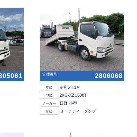
805061
2806068
管理番号
令和6年3月
年式
2KG-XZU600T
型式
日野 小型
メーカー
セーフティーダンプ
形状