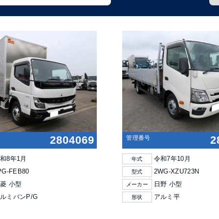
2804069
2
管理番号
和8年1月
令和7年10月
年式
PG-FEB80
2WG-XZU723N
型式
菱 小型
日野 小型
メーカー
ルミバンP/G
アルミ平
形状