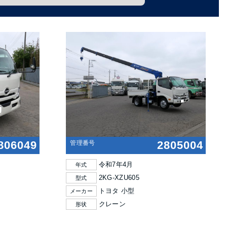
806049
2805004
管理番号
令和7年4月
年式
2KG-XZU605
型式
トヨタ 小型
メーカー
クレーン
形状