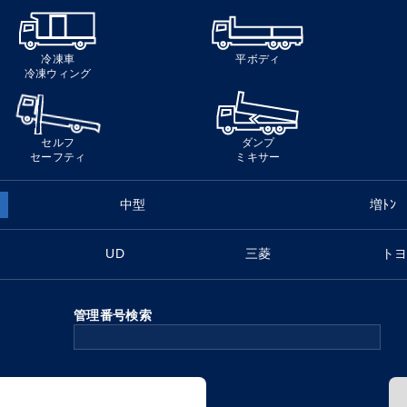
冷凍車
平ボディ
冷凍ウィング
セルフ
ダンプ
セーフティ
ミキサー
中型
増ﾄﾝ
UD
三菱
ト
管理番号検索