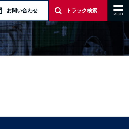
toggl
お問い
合わせ
トラック
検索
navig
MENU