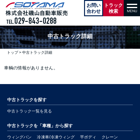
本文へ
お問い
トラック
tog
navi
合わせ
検索
MENU
中古トラック詳細
トップ
>
中古トラック詳細
車輌の情報がありません。
中古トラックを探す
中古トラック一覧を見る
中古トラックを「車種」から探す
ウィングバン
冷凍車/冷凍ウィング
平ボディ
クレーン