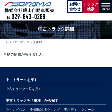
本文へ
お問い
トラック
tog
navi
合わせ
検索
MENU
中古トラック詳細
トップ
>
中古トラック詳細
車輌の情報がありません。
中古トラックを探す
中古トラック一覧を見る
中古トラックを「車種」から探す
ウィングバン
冷凍車/冷凍ウィング
平ボディ
クレーン