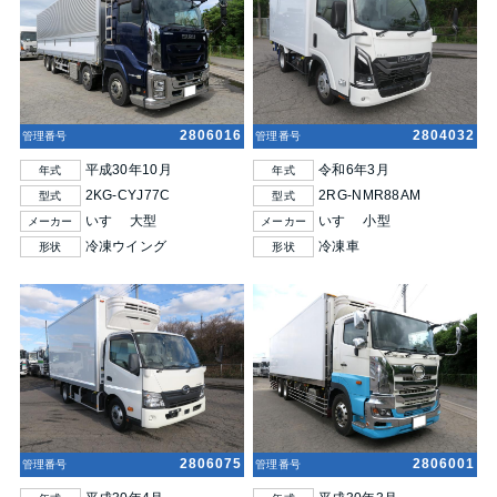
2806016
2804032
管理番号
管理番号
平成30年10月
令和6年3月
年式
年式
2KG-CYJ77C
2RG-NMR88AM
型式
型式
いすゞ 大型
いすゞ 小型
メーカー
メーカー
冷凍ウイング
冷凍車
形状
形状
2806075
2806001
管理番号
管理番号