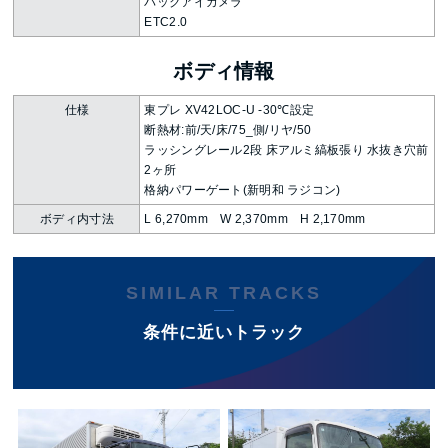
バックアイカメラ
ETC2.0
ボディ情報
仕様
東プレ XV42LOC-U -30℃設定
断熱材:前/天/床/75_側/リヤ/50
ラッシングレール2段 床アルミ縞板張り 水抜き穴前
2ヶ所
格納パワーゲート(新明和 ラジコン)
ボディ内寸法
L 6,270mm W 2,370mm H 2,170mm
SIMILAR TRACKS
条件に近いトラック