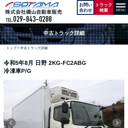
本文へ
お問い
トラック
tog
navi
合わせ
検索
MENU
中古トラック詳細
トップ
>
中古トラック詳細
令和5年8月
日野
2KG-FC2ABG
冷凍車P/G