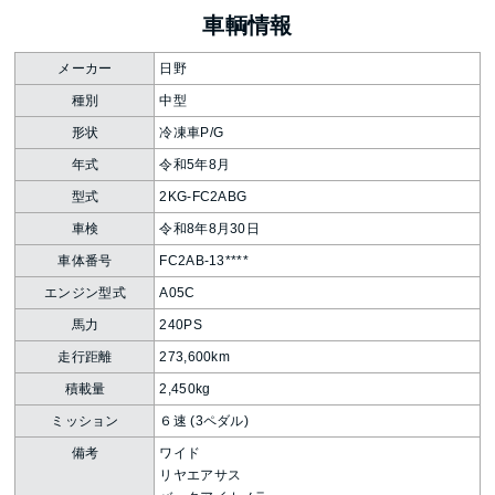
車輌情報
メーカー
日野
種別
中型
形状
冷凍車P/G
年式
令和5年8月
型式
2KG-FC2ABG
車検
令和8年8月30日
車体番号
FC2AB-13****
エンジン型式
A05C
馬力
240PS
走行距離
273,600km
積載量
2,450kg
ミッション
６速 (3ペダル)
備考
ワイド
リヤエアサス