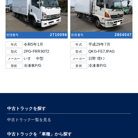
2710098
2804047
管理番号
管理番号
令和5年1月
平成29年7月
年式
年式
2PG-FRR90T2
QKG-FE7JPAG
型式
型式
いすゞ 中型
日野 増ﾄﾝ
メーカー
メーカー
冷凍車P/G
冷凍車P/G
形状
形状
中古トラックを探す
中古トラック一覧を見る
中古トラックを「車種」から探す