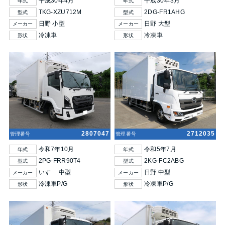
平成30年4月
平成30年3月
年式
年式
TKG-XZU712M
2DG-FR1AHG
型式
型式
日野 小型
日野 大型
メーカー
メーカー
冷凍車
冷凍車
形状
形状
2807047
2712035
管理番号
管理番号
令和7年10月
令和5年7月
年式
年式
2PG-FRR90T4
2KG-FC2ABG
型式
型式
いすゞ 中型
日野 中型
メーカー
メーカー
冷凍車P/G
冷凍車P/G
形状
形状