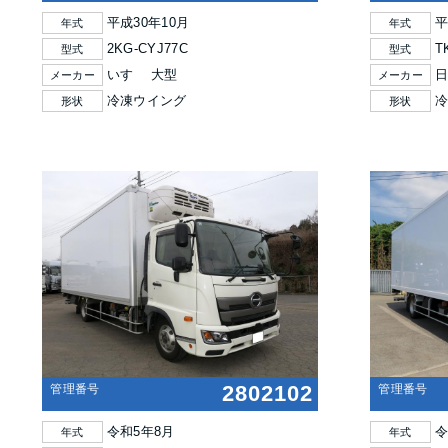
平成30年10月
平
年式
年式
2KG-CYJ77C
T
型式
型式
いすゞ 大型
日
メーカー
メーカー
冷凍ウイング
形状
形状
2802102
管理番号
管理番号
令和5年8月
令
年式
年式