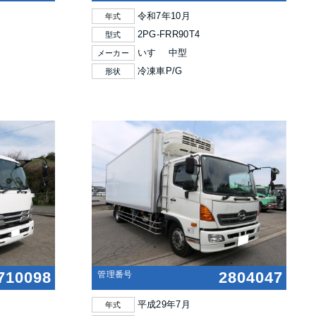
令和7年10月
年式
2PG-FRR90T4
型式
いすゞ 中型
メーカー
冷凍車P/G
形状
710098
2804047
管理番号
平成29年7月
年式