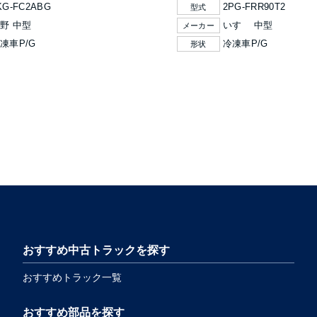
KG-FC2ABG
2PG-FRR90T2
型式
野 中型
いすゞ 中型
メーカー
凍車P/G
冷凍車P/G
形状
おすすめ中古トラックを探す
おすすめトラック一覧
おすすめ部品を探す