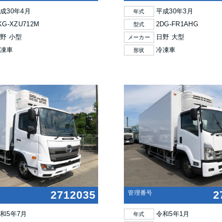
成30年4月
平成30年3月
年式
KG-XZU712M
2DG-FR1AHG
型式
野 小型
日野 大型
メーカー
冷凍車
冷凍車
形状
2712035
2
管理番号
和5年7月
令和5年1月
年式