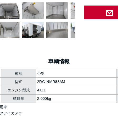
車輌情報
種別
小型
型式
2RG-NMR88AM
エンジン型式
4JZ1
積載量
2,000kg
用車
クアイカメラ