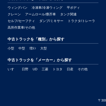
ウィングバン
冷凍車/冷凍ウィング
平ボディ
クレーン
アームロール/塵芥車
タンク関連
セルフ/セーフティ
ダンプ/ミキサー
トラクタ/トレーラ
高所作業車/その他
中古トラックを「種別」から探す
小型
中型
増ﾄﾝ
大型
中古トラックを「メーカー」から探す
いすゞ
日野
UD
三菱
トヨタ
日産
その他
〒30