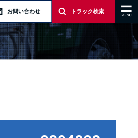
toggl
お問い
合わせ
トラック
検索
navig
MENU