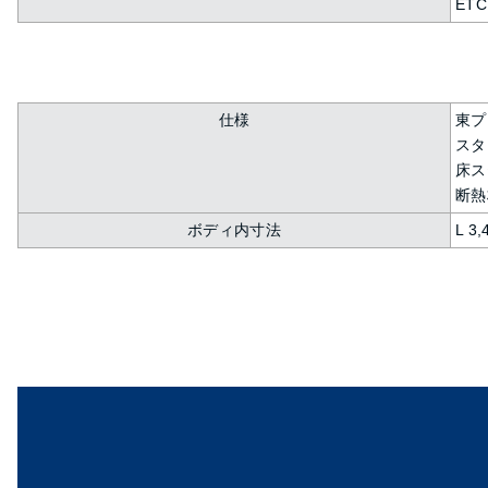
ETC
仕様
東プレ
スタ
床ス
断熱
ボディ内寸法
L 3