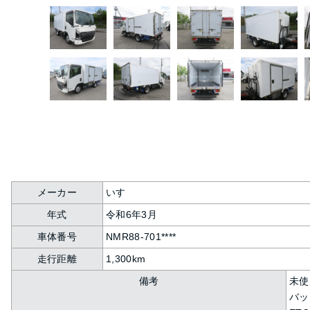
メーカー
いすゞ
年式
令和6年3月
車体番号
NMR88-701****
走行距離
1,300km
備考
未使
バッ